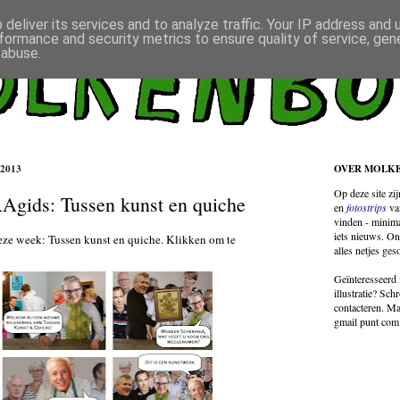
deliver its services and to analyze traffic. Your IP address and
formance and security metrics to ensure quality of service, ge
 abuse.
2013
OVER MOLK
Op deze site zi
Agids: Tussen kunst en quiche
en
fotostrips
va
vinden - minima
iets nieuws. On
ze week: Tussen kunst en quiche. Klikken om te
alles netjes ges
Geïnteresseerd 
illustratie? Sch
contacteren. Ma
gmail punt com