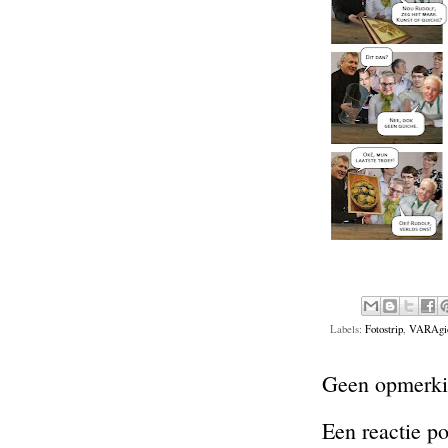
Labels:
Fotostrip
,
VARAgi
Geen opmerki
Een reactie p