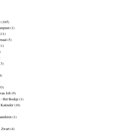
e
(165)
unpunt
(1)
(11)
rnaal
(5)
11)
)
)
(3)
4)
33)
 van Job
(9)
- Het Boekje
(1)
 Kalender
(16)
aanderen
(1)
n Zwart
(4)