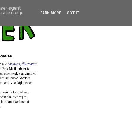
 user-agent
nerate usage
LEARN MORE
GOT IT
ENBOER
jn
alle
cartoons
,
illustraties
n Erik Molkenboer te
al elke week verschijnt er
der het kopje 'Werk' is
orteerd. Veel kijkplezier.
in een cartoon of een
room dan niet mij te
il: erikmolkenboer at
.