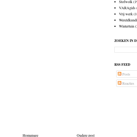
Stofwolk
(1
VARAgids
Vrij werk
(1
Wereldkund
Wintertuin
(
ZOEKEN IN 
RSS FEED
Posts
Reacties
Homepage
Oudere post