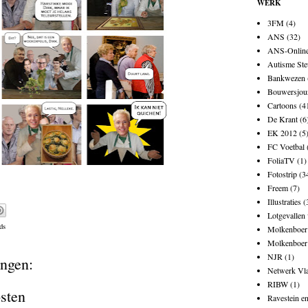
WERK
3FM
(4)
ANS
(32)
ANS-Onlin
Autisme Ste
Bankwezen
Bouwersjou
Cartoons
(4
De Krant
(6
EK 2012
(5
FC Voetbal
FoliaTV
(1)
Fotostrip
(3
Freem
(7)
Illustraties
(
Lotgevallen
ds
Molkenboer 
Molkenboer
NJR
(1)
ngen:
Netwerk Vl
RIBW
(1)
osten
Ravestein e