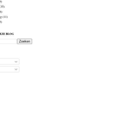
9)
(35)
6)
ig
(11)
3)
DEZE BLOG