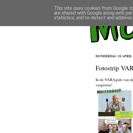
This site uses cookies from Google to 
are shared with Google along with per
statistics, and to detect and address
DONDERDAG 18 APRIL 
Fotostrip VAR
In de VARAgids van de
vergroten!