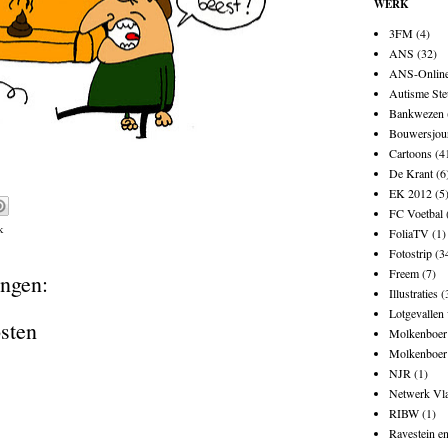
WERK
3FM
(4)
ANS
(32)
ANS-Onlin
Autisme Ste
Bankwezen
Bouwersjou
Cartoons
(4
De Krant
(6
EK 2012
(5
FC Voetbal
k
FoliaTV
(1)
Fotostrip
(3
Freem
(7)
ngen:
Illustraties
(
Lotgevallen
osten
Molkenboer 
Molkenboer
NJR
(1)
Netwerk Vl
RIBW
(1)
Ravestein e