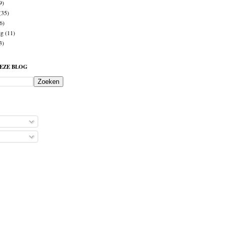
9)
(35)
6)
ig
(11)
3)
DEZE BLOG