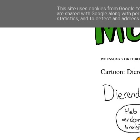
This site uses cookies from Google to 
are shared with Google along with per
statistics, and to detect and address
WOENSDAG 5 OKTOBER
Cartoon: Die