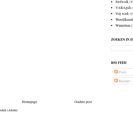
Stofwolk
(1
VARAgids
Vrij werk
(1
Wereldkund
Wintertuin
(
ZOEKEN IN 
RSS FEED
Posts
Reacties
Homepage
Oudere post
osten (Atom)