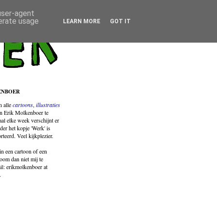
 user-agent
nerate usage
LEARN MORE
GOT IT
ENBOER
jn
alle
cartoons
,
illustraties
n Erik Molkenboer te
al elke week verschijnt er
der het kopje 'Werk' is
orteerd. Veel kijkplezier.
in een cartoon of een
room dan niet mij te
il: erikmolkenboer at
.