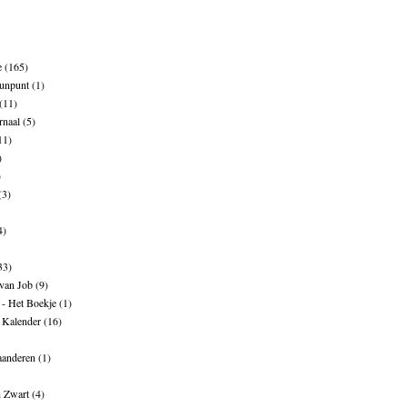
e
(165)
unpunt
(1)
(11)
rnaal
(5)
11)
)
)
(3)
4)
33)
 van Job
(9)
- Het Boekje
(1)
 Kalender
(16)
aanderen
(1)
n Zwart
(4)