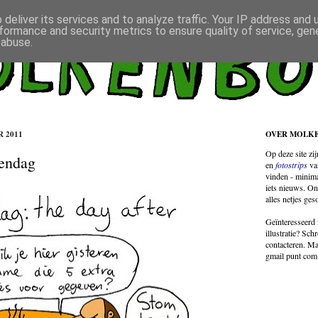
deliver its services and to analyze traffic. Your IP address and
formance and security metrics to ensure quality of service, ge
 abuse.
 2011
OVER MOLK
Op deze site zi
rendag
en
fotostrips
va
vinden - minima
iets nieuws. On
alles netjes ges
Geïnteresseerd 
illustratie? Sch
contacteren. Ma
gmail punt com