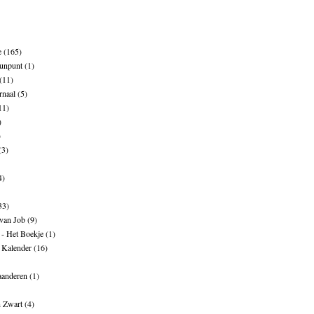
e
(165)
unpunt
(1)
(11)
rnaal
(5)
11)
)
)
(3)
4)
33)
 van Job
(9)
- Het Boekje
(1)
 Kalender
(16)
aanderen
(1)
n Zwart
(4)