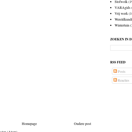
Stofwolk
(1
VARAgids
Vrij werk
(1
Wereldkund
Wintertuin
(
ZOEKEN IN 
RSS FEED
Posts
Reacties
Homepage
Oudere post
osten (Atom)