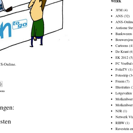
WERK
3FM
(4)
ANS
(32)
ANS-Onlin
Autisme Ste
Bankwezen
Bouwersjou
Cartoons
(4
De Krant
(6
EK 2012
(5
FC Voetbal
S-Online.
FoliaTV
(1)
Fotostrip
(3
Freem
(7)
Illustraties
(
oons
Lotgevallen
Molkenboer 
Molkenboer
ngen:
NJR
(1)
Netwerk Vl
osten
RIBW
(1)
Ravestein e