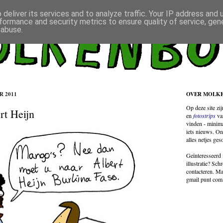
deliver its services and to analyze traffic. Your IP address and
formance and security metrics to ensure quality of service, ge
 abuse.
R 2011
OVER MOLK
Op deze site zi
rt Heijn
en
fotostrips
va
vinden - minima
iets nieuws. On
alles netjes ges
Geïnteresseerd 
illustratie? Sch
contacteren. Ma
gmail punt com