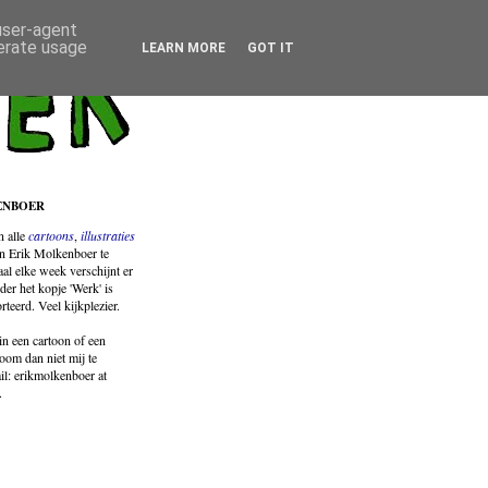
 user-agent
nerate usage
LEARN MORE
GOT IT
ENBOER
jn
alle
cartoons
,
illustraties
n Erik Molkenboer te
al elke week verschijnt er
der het kopje 'Werk' is
orteerd. Veel kijkplezier.
in een cartoon of een
room dan niet mij te
il: erikmolkenboer at
.