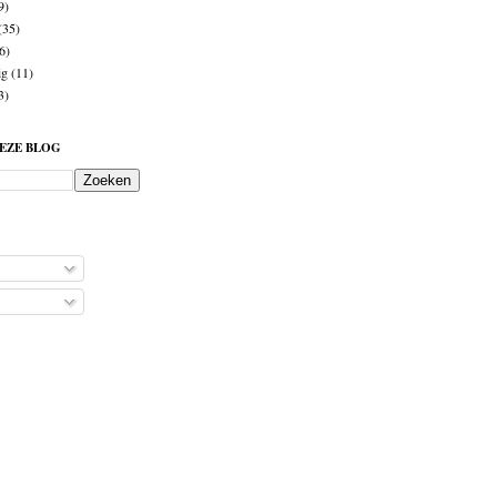
9)
(35)
6)
ig
(11)
3)
DEZE BLOG