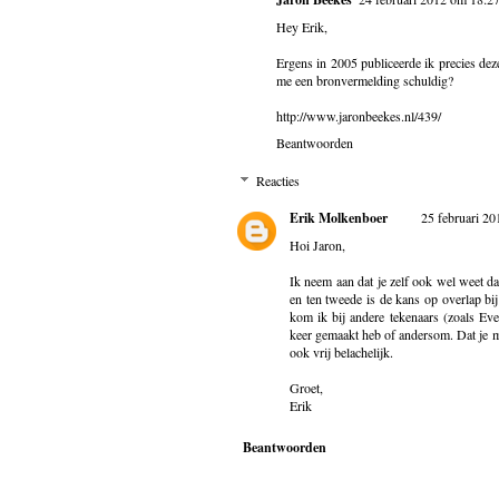
Hey Erik,
Ergens in 2005 publiceerde ik precies dez
me een bronvermelding schuldig?
http://www.jaronbeekes.nl/439/
Beantwoorden
Reacties
Erik Molkenboer
25 februari 2
Hoi Jaron,
Ik neem aan dat je zelf ook wel weet dat 
en ten tweede is de kans op overlap b
kom ik bij andere tekenaars (zoals Ev
keer gemaakt heb of andersom. Dat je m
ook vrij belachelijk.
Groet,
Erik
Beantwoorden