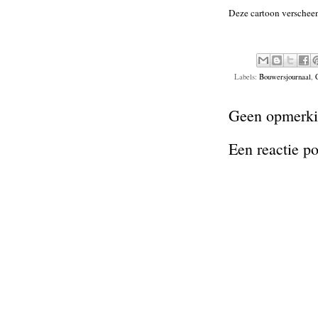
Deze cartoon verscheen
Labels:
Bouwersjournaal
,
Geen opmerki
Een reactie p