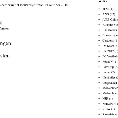
WERK
 eerder in het
Bouwersjournaal
in oktober 2010.
3FM
(4)
ANS
(32)
ANS-Onlin
Autisme Ste
Cartoons
Bankwezen
Bouwersjou
Cartoons
(4
ngen:
De Krant
(6
EK 2012
(5
osten
FC Voetbal
FoliaTV
(1)
Fotostrip
(3
Freem
(7)
Illustraties
(
Lotgevallen
Molkenboer 
Molkenboer
NJR
(1)
Netwerk Vl
RIBW
(1)
Ravestein e