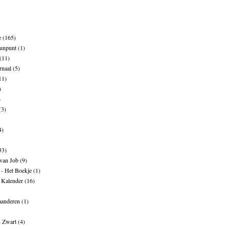
e
(165)
unpunt
(1)
(11)
rnaal
(5)
11)
)
)
(3)
4)
33)
 van Job
(9)
- Het Boekje
(1)
 Kalender
(16)
aanderen
(1)
n Zwart
(4)