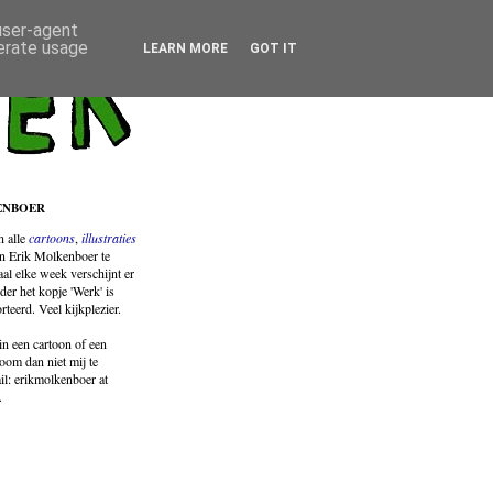
 user-agent
nerate usage
LEARN MORE
GOT IT
ENBOER
jn
alle
cartoons
,
illustraties
n Erik Molkenboer te
al elke week verschijnt er
der het kopje 'Werk' is
orteerd. Veel kijkplezier.
in een cartoon of een
room dan niet mij te
il: erikmolkenboer at
.