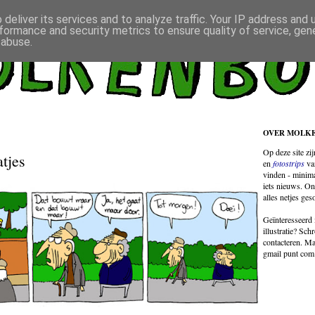
deliver its services and to analyze traffic. Your IP address and
formance and security metrics to ensure quality of service, ge
 abuse.
OVER MOLK
Op deze site zi
tjes
en
fotostrips
va
vinden - minima
iets nieuws. On
alles netjes ges
Geïnteresseerd 
illustratie? Sch
contacteren. Ma
gmail punt com